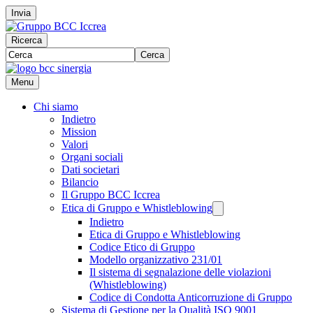
Invia
Ricerca
Cerca
Menu
Chi siamo
Indietro
Mission
Valori
Organi sociali
Dati societari
Bilancio
Il Gruppo BCC Iccrea
Etica di Gruppo e Whistleblowing
Indietro
Etica di Gruppo e Whistleblowing
Codice Etico di Gruppo
Modello organizzativo 231/01
Il sistema di segnalazione delle violazioni
(Whistleblowing)
Codice di Condotta Anticorruzione di Gruppo
Sistema di Gestione per la Qualità ISO 9001