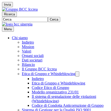
Invia
Ricerca
Cerca
Menu
Chi siamo
Indietro
Mission
Valori
Organi sociali
Dati societari
Bilancio
Il Gruppo BCC Iccrea
Etica di Gruppo e Whistleblowing
Indietro
Etica di Gruppo e Whistleblowing
Codice Etico di Gruppo
Modello organizzativo 231/01
Il sistema di segnalazione delle violazioni
(Whistleblowing)
Codice di Condotta Anticorruzione di Gruppo
Sistema di Gestione per la Qualità ISO 9001